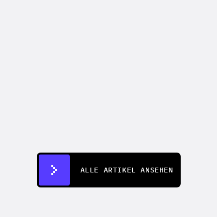
CREATIFY 101
How to Make Ads for Amazon with AI 
in 2026
07.07.2026
ALLE ARTIKEL ANSEHEN