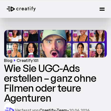
Blog
Creatify 101
Wie Sie UGC-Ads 
erstellen – ganz ohne 
Filmen oder teure 
Agenturen
Verfasst von 
Creatify-Team
•
20.06.2026