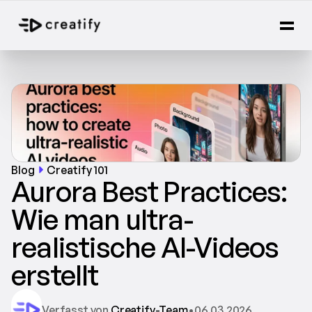
Blog
Creatify 101
Aurora Best Practices: 
Wie man ultra-
realistische AI-Videos 
erstellt
Verfasst von 
Creatify-Team
•
06.03.2026