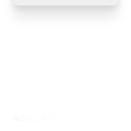
Erstellen Sie ansprechende Videoanzeigen für Ihre Pro
von jeder URL
Creatify Lab • Urheberrecht © 2026
Nutzungsbedingungen
Datenschutzrichtlinie
Moderationsrichtlinie