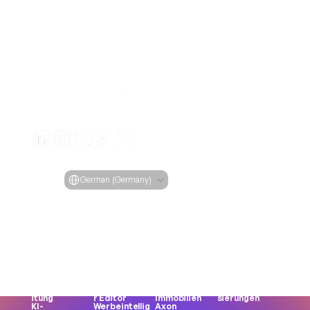
Erstellen Sie ansprechende Videoanzeigen für Ihre Pro
von jeder URL
Creatify Lab • Urheberrecht © 2026
Nutzungsbedingungen
Datenschutzrichtlinie
Moderationsrichtlinie
Select Language
Sprache
German (Germany)
Features
Tools
Anwendungsfälle
Unternehmen
Alle 
Alle Tools
Alle Use 
Blog
Funktionen
Gesichtsgene
Cases
Preisgestaltung
URL zum Video
rator
E-Commerce
Fallstudien
KI-Avatar
Meme-
Apps
Creatify 101
KI-Influencer
Erstellung
Spiele
Werden Sie 
Text-to-
MP3 zu MP4
DTC-Marken
ein Affiliate
Speech
UGC-Ersteller
Agenturen
Karrieren
Asset-
Weibliche 
Nutzergeneri
KI-Ethik
Generator
Stimme
erte Inhalte 
Über uns
Produktvideo
Produktfotos
(UGC)
Kontaktieren Sie uns
Stapelverarbe
Automatische
TikTok
Produktaktuali
itung
r Editor
Immobilien
sierungen
KI-
Werbeintellig
Axon