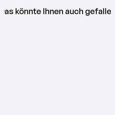
Das könnte Ihnen auch gefalle
VIDEO-MARKETING
TikTok ad types, explained: find the 
right format for your campaign
06.08.2026