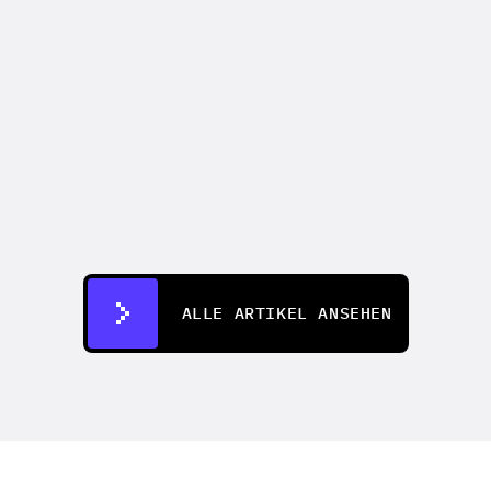
PRODUKTAKTUALISIERUNGEN
Vorstellung von AdFlow Copilot: 
Beschreiben Sie Ihre Anzeige, 
erhalten Sie eine vollständige 
Produktionspipeline
01.05.2026
ALLE ARTIKEL ANSEHEN