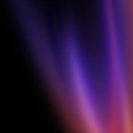
终极大奖
在最后宣布
本期挑战赛最佳广告
$4,000
第二名
$1,500
第三名
$1,000
每周赢家榜
每周五 × 连续3周
每件 $250 × 每周 3 次 × 3 周
共 9 名获奖者
在 Creatify 的渠道上推荐
3 个月 Creatify Pro
CREATIFY的首选