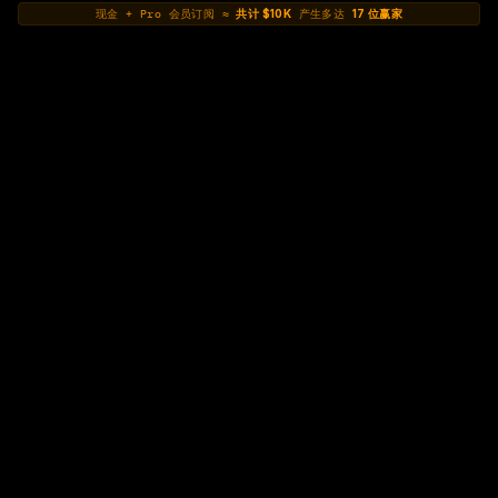
现金 + Pro 会员订阅 ≈ 
共计 $10K
 产生多达 
17 位赢家