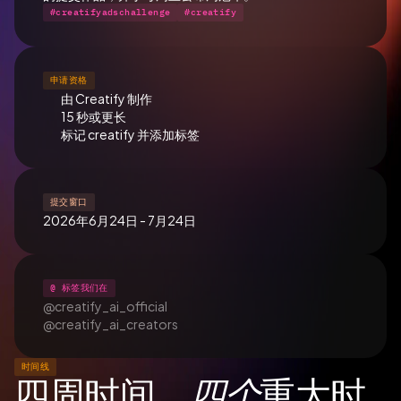
#creatifyadschallenge
#creatify
申请资格
由 Creatify 制作
15 秒或更长
标记 creatify 并添加标签
提交窗口
2026年6月24日 - 7月24日
@ 标签我们在
@creatify_ai_official
@creatify_ai_creators
时间线
四周时间。
四个
重大时