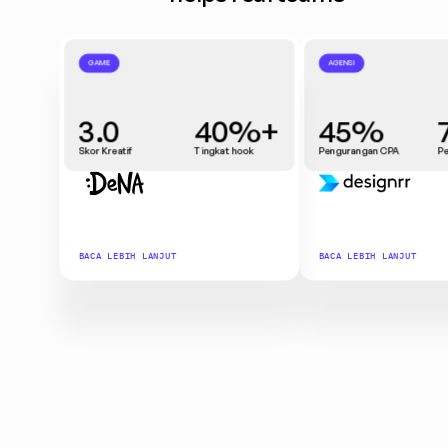
GAME
AGENSI
3.0
40%+
45%
Skor Kreatif
Tingkat hook
Pengurangan CPA
P
BACA LEBIH LANJUT
BACA LEBIH LANJUT