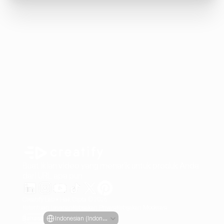
Buat iklan video yang menarik untuk produk Anda
dari URL apa pun
Creatify Lab • Hak Cipta © 2026
Ketentuan Layanan
Kebijakan Privasi
Kebijakan Moderasi
Select Language
Bahasa
Indonesian (Indonesia)