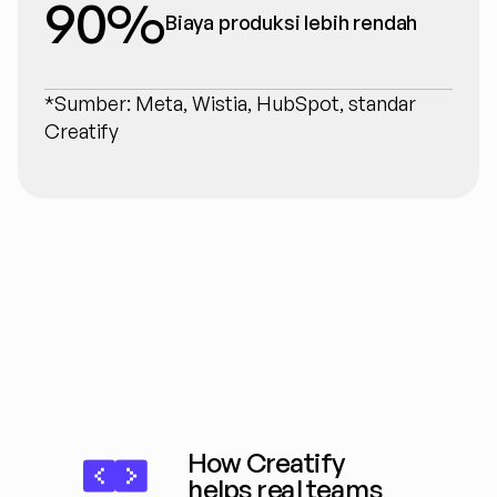
90%
Biaya produksi lebih rendah
*Sumber: Meta, Wistia, HubSpot, standar 
Creatify
How Creatify 
helps real teams