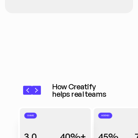
How Creatify 
helps real teams
GAME
AGENSI
3.0
40%+
45%