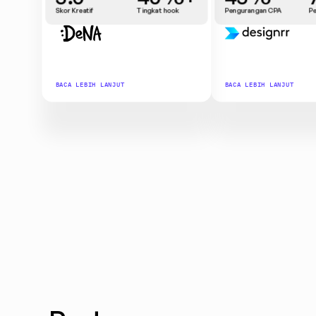
Skor Kreatif
Tingkat hook
Pengurangan CPA
P
BACA LEBIH LANJUT
BACA LEBIH LANJUT