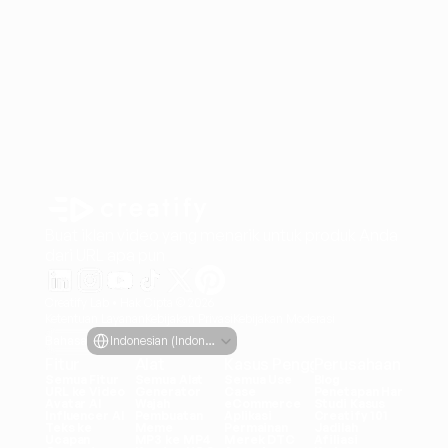
Buat iklan video yang menarik untuk produk Anda
dari URL apa pun
Creatify Lab • Hak Cipta © 2026
Ketentuan Layanan
Kebijakan Privasi
Kebijakan Moderasi
Select Language
Bahasa
Indonesian (Indonesia)
Fitur
Alat
Kasus Penggunaan
Perusahaan
Semua Fitur
Semua Alat
Semua Use 
Blog
URL ke Video
Generator 
Case
Penetapan Harga
Avatar AI
Wajah
eCommerce
Studi Kasus
Influencer AI
Pembuatan 
Aplikasi
Creatify 101
Teks ke 
Meme
Permainan
Jadilah 
Ucapan
MP3 ke MP4
Merek DTC
Afiliasi