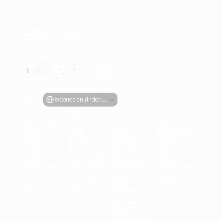
Buat iklan video yang menarik untuk produk Anda
dari URL apa pun
Creatify Lab • Hak Cipta © 2026
Ketentuan Layanan
Kebijakan Privasi
Kebijakan Moderasi
Select Language
Bahasa
Indonesian (Indonesia)
Fitur
Alat
Kasus Penggunaan
Perusahaan
Semua Fitur
Semua Alat
Semua Use 
Blog
URL ke Video
Generator 
Case
Penetapan Harga
Avatar AI
Wajah
eCommerce
Studi Kasus
Influencer AI
Pembuatan 
Aplikasi
Creatify 101
Teks ke 
Meme
Permainan
Jadilah 
Ucapan
MP3 ke MP4
Merek DTC
Afiliasi
Generator 
Kreator UGC
Agensi
Karir
Aset
Suara Wanita
Konten Buatan 
Etika AI
Video Produk
Foto Produk
Pengguna
Tentang Kami
Mode Batch
Editor 
TikTok
Hubungi Kami
Penulis Skrip 
Otomatis
Real Estat
Pembaruan 
AI
Kecerdasan 
Axon
Produk
API
Iklan
Instagram
Alat Lainnya
Facebook
YouTube
Snapchat
Shopify
Buat Avatar AI