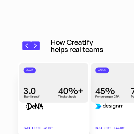
How Creatify 
helps real teams
GAME
AGENSI
3.0
40%+
45%
Skor Kreatif
Tingkat hook
Pengurangan CPA
P
BACA LEBIH LANJUT
BACA LEBIH LANJUT