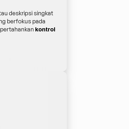
u deskripsi singkat 
ng berfokus pada 
mpertahankan 
kontrol 