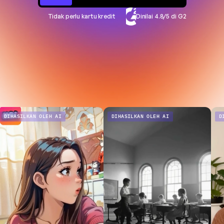
Tidak perlu kartu kredit
Dinilai 4.8/5 di G2
DIHASILKAN OLEH AI
DIHASILKAN OLEH AI
D