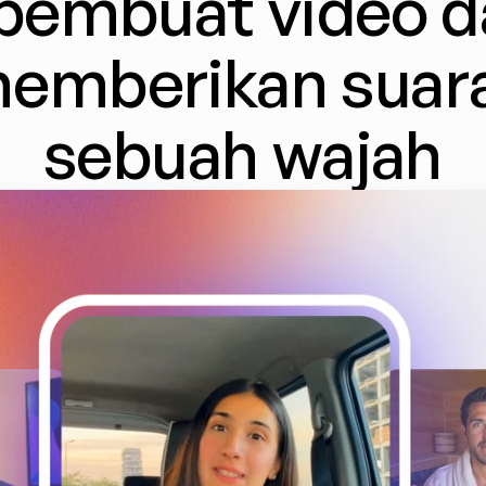
embuat video dar
emberikan suara
sebuah wajah