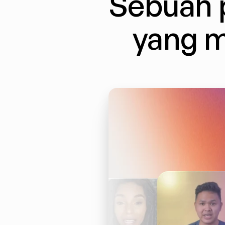
Sebuah p
yang m