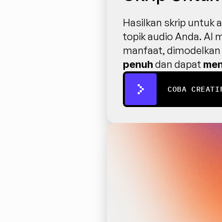
Hasilkan skrip untuk 
topik audio Anda. AI
manfaat, dimodelkan 
 dan dapat 
penuh
men
COBA CREATI