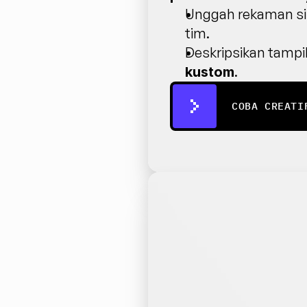
Unggah rekaman s
tim.
Deskripsikan tampi
.
kustom
COBA CREATI