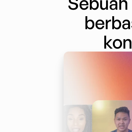
Sebuah 
berba
kon