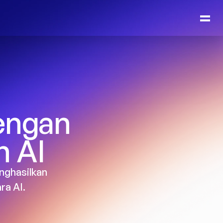
ngan 
 AI
ghasilkan 
ra AI.