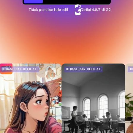
Tidak perlu kartu kredit
Dinilai 4.8/5 di G2
DIHASILKAN OLEH AI
DIHASILKAN OLEH AI
D