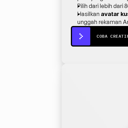
Pilih dari lebih dari
Hasilkan 
avatar k
unggah rekaman An
COBA CREATI