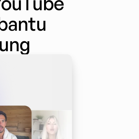
ouTube 
bantu 
bung