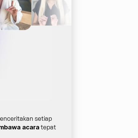
nceritakan setiap 
 tepat 
mbawa acara