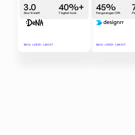
3.0
40%+
45%
Skor Kreatif
Tingkat hook
Pengurangan CPA
P
BACA LEBIH LANJUT
BACA LEBIH LANJUT