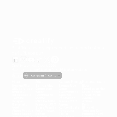
Buat iklan video yang menarik untuk produk Anda
dari URL apa pun
Creatify Lab • Hak Cipta © 2026
Ketentuan Layanan
Kebijakan Privasi
Kebijakan Moderasi
Select Language
Bahasa
Indonesian (Indonesia)
Fitur
Alat
Kasus Penggunaan
Perusahaan
Semua Fitur
Semua Alat
Semua Use 
Blog
URL ke Video
Generator 
Case
Penetapan Harga
Avatar AI
Wajah
eCommerce
Studi Kasus
Influencer AI
Pembuatan 
Aplikasi
Creatify 101
Teks ke 
Meme
Permainan
Jadilah 
Ucapan
MP3 ke MP4
Merek DTC
Afiliasi
Generator 
Kreator UGC
Agensi
Karir
Aset
Suara Wanita
Konten Buatan 
Etika AI
Video Produk
Foto Produk
Pengguna
Tentang Kami
Mode Batch
Editor 
TikTok
Hubungi Kami
Penulis Skrip 
Otomatis
Real Estat
Pembaruan 