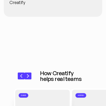
Creatify
How Creatify 
helps real teams
GAME
AGENSI