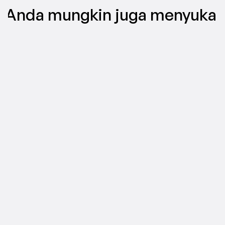
Anda mungkin juga menyukai
CREATIFY 101
The Easiest Way to Make AI Video Ads 
in 5 Minutes
16 Jul 2026