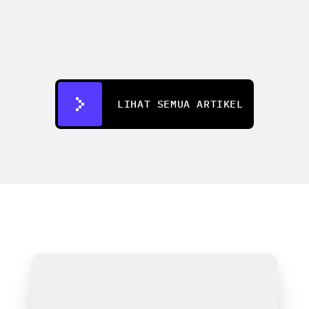
Perkenalkan AdFlow Copilot: jelaskan 
iklan Anda, dapatkan pipeline 
produksi lengkap
1 Mei 2026
LIHAT SEMUA ARTIKEL