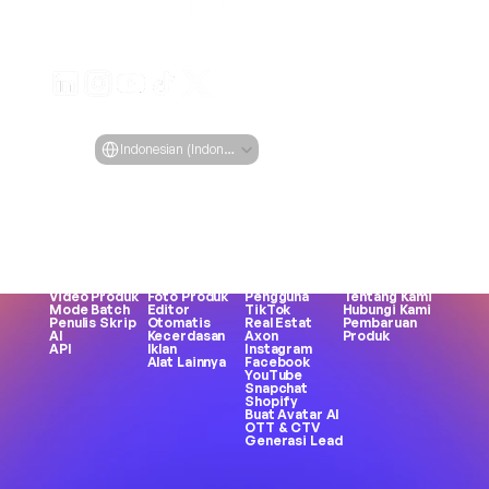
Buat iklan video yang menarik untuk produk Anda
dari URL apa pun
Creatify Lab • Hak Cipta © 2026
Ketentuan Layanan
Kebijakan Privasi
Kebijakan Moderasi
Select Language
Bahasa
Indonesian (Indonesia)
Fitur
Alat
Kasus Penggunaan
Perusahaan
Semua Fitur
Semua Alat
Semua Use 
Blog
URL ke Video
Generator 
Case
Penetapan Harga
Avatar AI
Wajah
eCommerce
Studi Kasus
Influencer AI
Pembuatan 
Aplikasi
Creatify 101
Teks ke 
Meme
Permainan
Jadilah 
Ucapan
MP3 ke MP4
Merek DTC
Afiliasi
Generator 
Kreator UGC
Agensi
Karir
Aset
Suara Wanita
Konten Buatan 
Etika AI
Video Produk
Foto Produk
Pengguna
Tentang Kami
Mode Batch
Editor 
TikTok
Hubungi Kami
Penulis Skrip 
Otomatis
Real Estat
Pembaruan 
AI
Kecerdasan 
Axon
Produk
API
Iklan
Instagram
Alat Lainnya
Facebook
YouTube
Snapchat
Shopify
Buat Avatar AI
OTT & CTV
Generasi Lead