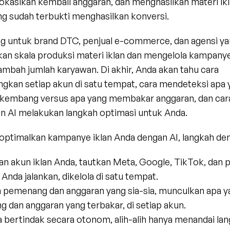
okasikan kembali anggaran, dan menghasilkan materi ikl
ng sudah terbukti menghasilkan konversi.
ng untuk brand DTC, penjual e-commerce, dan agensi yan
an skala produksi materi iklan dan mengelola kampanye
mbah jumlah karyawan. Di akhir, Anda akan tahu cara 
kan setiap akun di satu tempat, cara mendeteksi apa y
kembang versus apa yang membakar anggaran, dan cara
 AI melakukan langkah optimasi untuk Anda.
ptimalkan kampanye iklan Anda dengan AI, langkah dem
n akun iklan Anda, tautkan Meta, Google, TikTok, dan p
Anda jalankan, dikelola di satu tempat.
 pemenang dan anggaran yang sia-sia, munculkan apa y
 dan anggaran yang terbakar, di setiap akun.
ia bertindak secara otonom, alih-alih hanya menandai lan