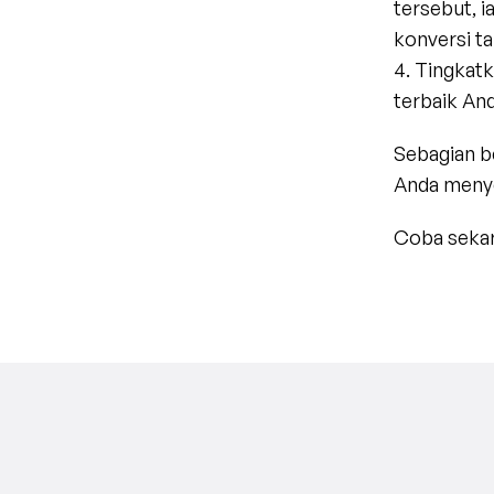
tersebut, 
konversi t
4. Tingkatk
terbaik And
Sebagian be
Anda menye
Coba sekara