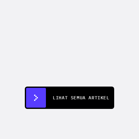
CREATIFY 101
How to Test 50+ Ad Creatives 
Without a Production Team
12 Jul 2026
LIHAT SEMUA ARTIKEL