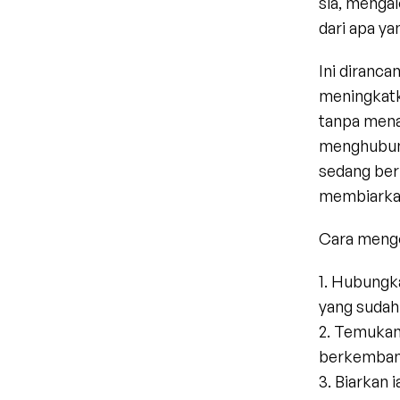
sia, mengal
dari apa ya
Ini diranca
meningkatk
tanpa mena
menghubung
sedang ber
membiarkan
Cara mengo
1. Hubungka
yang sudah 
2. Temukan
berkembang
3. Biarkan 