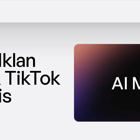
klan 
 TikTok 
s 