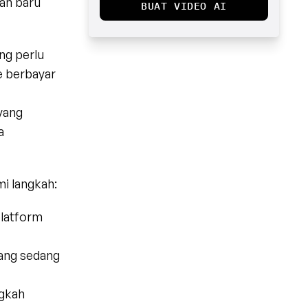
an baru 
BUAT VIDEO AI
g perlu 
 berbayar 
ang 
 
i langkah:
latform 
ang sedang 
gkah 