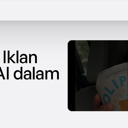
klan 
I dalam 