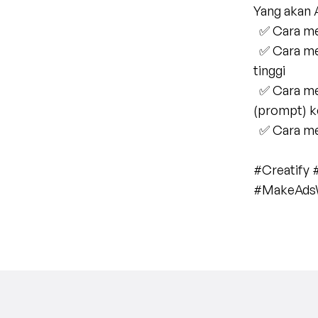
Yang akan A
  ✅ Cara m
  ✅ Cara meniru iklan referensi yang terbukti sukses agar iklan Anda berkinerja 
tinggi
  ✅ Cara memperbaiki suara atau avatar hanya dengan memberikan perintah 
(prompt) k
  ✅ Cara 
#Creatify
#MakeAdsW