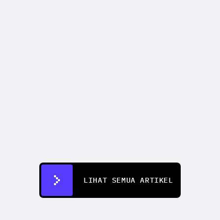
CREATIFY 101
How to Test 50+ Ad Creatives 
Without a Production Team
12 Jul 2026
LIHAT SEMUA ARTIKEL