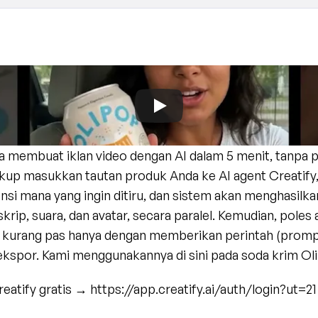
a membuat iklan video dengan AI dalam 5 menit, tanpa pe
kup masukkan tautan produk Anda ke AI agent Creatify, 
ensi mana yang ingin ditiru, dan sistem akan menghasilkan
krip, suara, dan avatar, secara paralel. Kemudian, poles 
a kurang pas hanya dengan memberikan perintah (prompt
 ekspor. Kami menggunakannya di sini pada soda krim Oli
atify gratis → https://app.creatify.ai/auth/login?ut=21