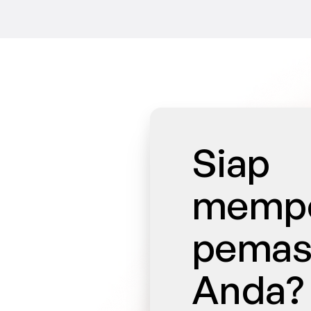
Siap 
mempe
pemasa
Anda?