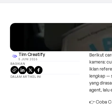
Tim Creatify
Berikut car
5 JUNI 2026
kamera: cu
BAGIKAN
iklan refer
lengkap — s
DALAM ARTIKEL INI
yang diras
agent, lalu
👉 Coba Cre