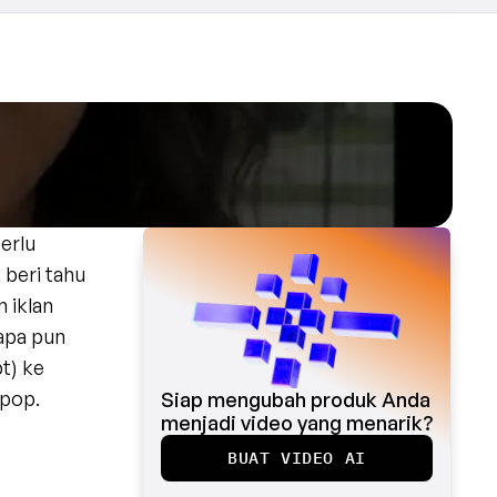
rlu 
beri tahu 
 iklan 
apa pun 
) ke 
pop. 
Siap mengubah produk Anda 
menjadi video yang menarik?
BUAT VIDEO AI