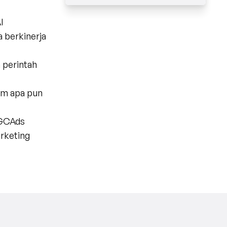
I
kam apa pun
GCAds 
rketing