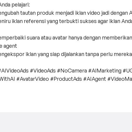
nda pelajari:
engubah tautan produk menjadi iklan video jadi dengan A
e agent
mengekspor iklan yang siap dijalankan tanpa perlu mere
 #AIVideoAds #VideoAds #NoCamera #AIMarketing #U
ithAI #AvatarVideo #ProductAds #AIAgent #VideoMa