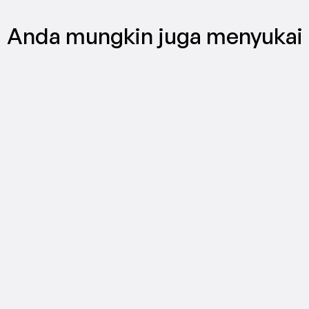
Anda mungkin juga menyukai
PEMASARAN VIDEO
How to make an AI commercial that 
outperforms your last live shoot
4 Agu 2026