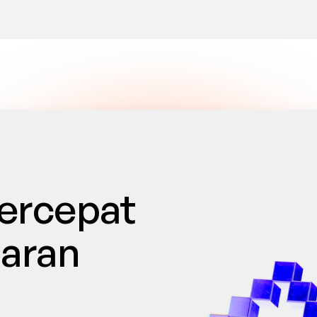
rcepat 
ran 