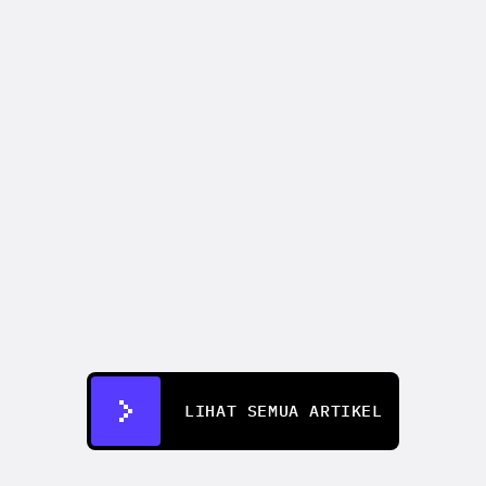
CREATIFY 101
How to Make Ads for Amazon with AI 
in 2026
7 Jul 2026
LIHAT SEMUA ARTIKEL