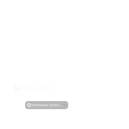
Buat iklan video yang menarik untuk produk Anda
dari URL apa pun
Creatify Lab • Hak Cipta © 2026
Ketentuan Layanan
Kebijakan Privasi
Kebijakan Moderasi
Select Language
Bahasa
Indonesian (Indonesia)
Fitur
Alat
Kasus Penggunaan
Perusahaan
Semua Fitur
Semua Alat
Semua Use 
Blog
URL ke Video
Generator 
Case
Penetapan Harga
Avatar AI
Wajah
eCommerce
Studi Kasus
Influencer AI
Pembuatan 
Aplikasi
Creatify 101