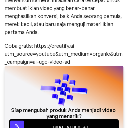
menyentuh kamera. Ini adalah cara tercepat untuk 
membuat iklan video yang benar-benar 
menghasilkan konversi, baik Anda seorang pemula, 
merek kecil, atau baru saja menguji materi iklan 
pertama Anda.
Coba gratis: https://creatify.ai 
utm_source=youtube&utm_medium=organic&utm
_campaign=ai-ugc-video-ad
Siap mengubah produk Anda menjadi video 
yang menarik?
BUAT VIDEO AI