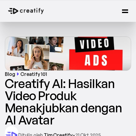
Blog
Creatify 101
Creatify AI: Hasilkan 
Video Produk 
Menakjubkan dengan 
AI Avatar
Ditulis oleh 
Tim Creatify
•
21 Okt 2025