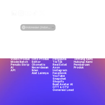
Buat iklan video yang menarik untuk produk Anda
dari URL apa pun
Creatify Lab • Hak Cipta © 2026
Ketentuan Layanan
Kebijakan Privasi
Kebijakan Moderasi
Select Language
Bahasa
Indonesian (Indonesia)
Fitur
Alat
Kasus Penggunaan
Perusahaan
Semua Fitur
Semua Alat
Semua Use 
Blog
URL ke Video
Generator 
Case
Penetapan Harga
Avatar AI
Wajah
eCommerce
Studi Kasus
Influencer AI
Pembuatan 
Aplikasi
Creatify 101
Teks ke 
Meme
Permainan
Jadilah 
Ucapan
MP3 ke MP4
Merek DTC
Afiliasi
Generator 
Kreator UGC
Agensi
Karir
Aset
Suara Wanita
Konten Buatan 
Etika AI
Video Produk
Foto Produk
Pengguna
Tentang Kami
Mode Batch
Editor 
TikTok
Hubungi Kami
Penulis Skrip 
Otomatis
Real Estat
Pembaruan 
AI
Kecerdasan 
Axon
Produk
API
Iklan
Instagram
Alat Lainnya
Facebook
YouTube
Snapchat
Shopify
Buat Avatar AI
OTT & CTV
Generasi Lead