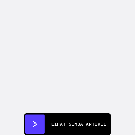
PEMASARAN VIDEO
6 API pembuatan video AI paling kuat 
di tahun 2026
29 Apr 2026
LIHAT SEMUA ARTIKEL