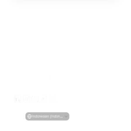
Buat iklan video yang menarik untuk produk Anda
dari URL apa pun
Creatify Lab • Hak Cipta © 2026
Ketentuan Layanan
Kebijakan Privasi
Kebijakan Moderasi
Select Language
Bahasa
Indonesian (Indonesia)
Fitur
Alat
Kasus Penggunaan
Perusahaan
Semua Fitur
Semua Alat
Semua Use 
Blog