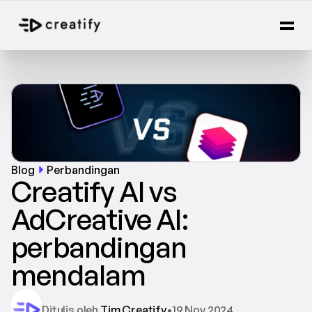
Blog
Perbandingan
Creatify AI vs 
AdCreative AI: 
perbandingan 
mendalam
Ditulis oleh 
Tim Creatify
•
19 Nov 2024