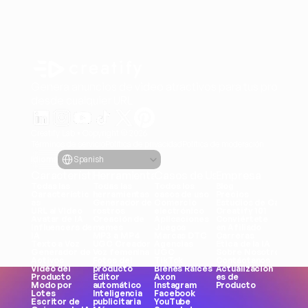
Genera anuncios de video atractivos para tus producto
desde cualquier URL
Creatify Lab • Copyright © 2026
Términos de servicio
Política de privacidad
Política de moderación
Select Language
Idioma
Spanish
Características
Herramientas
Casos de Uso
Empresa
Todas las 
Todas las 
Todos los 
Blog
Característic
herramientas
casos de uso
Precios
as
Generador de 
Comercio 
Estudios de Caso
URL al Video
rostros
electrónico
Creatify 101
Avatar de IA
Creación de 
Aplicaciones
Conviértete 
Influencers de 
memes
Juegos
en Afiliado
IA
MP3 a MP4
Marcas DTC
Carreras
Texto a Voz
UGC Creador
Agencias
Ética de la IA
Generador de 
Voz femenina
UGC
Sobre Nosotros
Activos
Fotos del 
TikTok
Contáctanos
Video del 
producto
Bienes Raíces
Actualizacion
Producto
Editor 
Axon
es de 
Modo por 
automático
Instagram
Producto
Lotes
Inteligencia 
Facebook
Escritor de 
publicitaria
YouTube