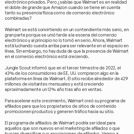
electrónico privados. Pero ¿sabías que Walmart es en realidad 
el doble de grande que Amazon cuando se tiene en cuenta 
tanto su presencia física como de comercio electrónico 
combinadas?
Walmart se está convirtiendo en un contendiente más serio, en 
gran parte porque se unió tarde a la escena del comercio 
electrónico y al principio no lo tomó en serio. Ahora, Walmart 
está luchando cuesta arriba para ser relevante en el espacio en 
línea. Sin embargo, no hay duda de que la presencia de Walmart 
en el comercio electrónico está creciendo.
Jungle Scout informó que en el tercer trimestre de 2022, el 
43% de los consumidores de EE. UU. compraron algo en la 
plataforma en línea de Walmart. El sitio recibe alrededor de 429 
millones de visitantes mensuales y está creciendo 
aproximadamente un 12% año tras año en ventas.
Para acelerar este crecimiento, Walmart creó su programa de 
afiliados para que los propietarios de sitios de contenido 
promocionen productos y generen tráfico hacia su sitio.
El programa de afiliados de Walmart podría ser ideal para 
aquellos que son nuevos en el marketing de afiliados o que 
buscan diversificar sus asociaciones de afiliados. Vamos a 