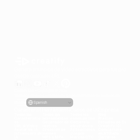
Genera anuncios de video atractivos para tus producto
desde cualquier URL
Creatify Lab • Copyright © 2026
Términos de servicio
Política de privacidad
Política de moderación
Select Language
Idioma
Spanish
Características
Herramientas
Casos de Uso
Empresa
Todas las 
Todas las 
Todos los 
Blog
Característic
herramientas
casos de uso
Precios
as
Generador de 
Comercio 
Estudios de Caso
URL al Video
rostros
electrónico
Creatify 101
Avatar de IA
Creación de 
Aplicaciones
Conviértete 
Influencers de 
memes
Juegos
en Afiliado
IA
MP3 a MP4
Marcas DTC
Carreras