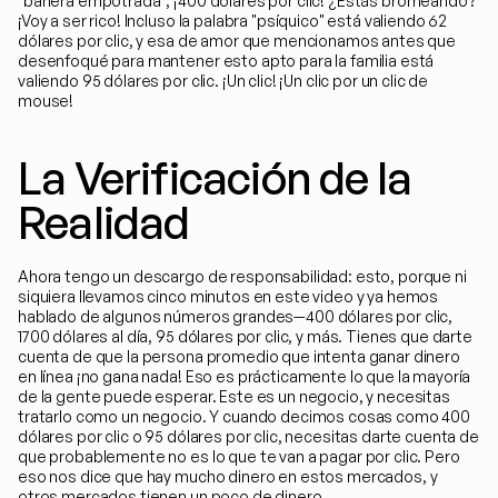
"bañera empotrada", ¡400 dólares por clic! ¿Estás bromeando? 
¡Voy a ser rico! Incluso la palabra "psíquico" está valiendo 62 
dólares por clic, y esa de amor que mencionamos antes que 
desenfoqué para mantener esto apto para la familia está 
valiendo 95 dólares por clic. ¡Un clic! ¡Un clic por un clic de 
mouse!
La Verificación de la 
Realidad
Ahora tengo un descargo de responsabilidad: esto, porque ni 
siquiera llevamos cinco minutos en este video y ya hemos 
hablado de algunos números grandes—400 dólares por clic, 
1700 dólares al día, 95 dólares por clic, y más. Tienes que darte 
cuenta de que la persona promedio que intenta ganar dinero 
en línea ¡no gana nada! Eso es prácticamente lo que la mayoría 
de la gente puede esperar. Este es un negocio, y necesitas 
tratarlo como un negocio. Y cuando decimos cosas como 400 
dólares por clic o 95 dólares por clic, necesitas darte cuenta de 
que probablemente no es lo que te van a pagar por clic. Pero 
eso nos dice que hay mucho dinero en estos mercados, y 
otros mercados tienen un poco de dinero.