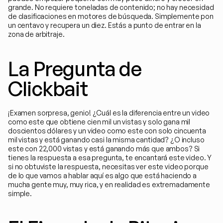
grande. No requiere toneladas de contenido; no hay necesidad 
de clasificaciones en motores de búsqueda. Simplemente pon 
un centavo y recupera un diez. Estás a punto de entrar en la 
zona de arbitraje.
La Pregunta de 
Clickbait
¡Examen sorpresa, genio! ¿Cuál es la diferencia entre un video 
como este que obtiene cien mil un vistas y solo gana mil 
doscientos dólares y un video como este con solo cincuenta 
mil vistas y está ganando casi la misma cantidad? ¿O incluso 
este con 22,000 vistas y está ganando más que ambos? Si 
tienes la respuesta a esa pregunta, te encantará este video. Y 
si no obtuviste la respuesta, necesitas ver este video porque 
de lo que vamos a hablar aquí es algo que está haciendo a 
mucha gente muy, muy rica, y en realidad es extremadamente 
simple.