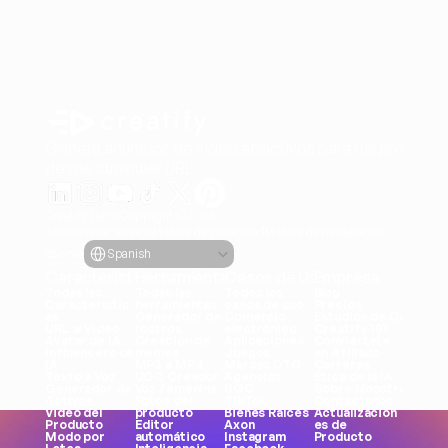
Genera anuncios de video atractivos para tus producto
desde cualquier URL
Creatify Lab • Copyright © 2026
Términos de servicio
Política de privacidad
Política de moderación
Select Language
Idioma
Spanish
Características
Herramientas
Casos de Uso
Empresa
Todas las 
Todas las 
Todos los 
Blog
Característic
herramientas
casos de uso
Precios
as
Generador de 
Comercio 
Estudios de Caso
URL al Video
rostros
electrónico
Creatify 101
Avatar de IA
Creación de 
Aplicaciones
Conviértete 
Influencers de 
memes
Juegos
en Afiliado
IA
MP3 a MP4
Marcas DTC
Carreras
Texto a Voz
UGC Creador
Agencias
Ética de la IA
Generador de 
Voz femenina
UGC
Sobre Nosotros
Activos
Fotos del 
TikTok
Contáctanos
Video del 
producto
Bienes Raíces
Actualizacion
Producto
Editor 
Axon
es de 
Modo por 
automático
Instagram
Producto