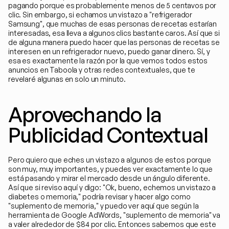
pagando porque es probablemente menos de 5 centavos por 
clic. Sin embargo, si echamos un vistazo a "refrigerador 
Samsung", que muchas de esas personas de recetas estarían 
interesadas, esa lleva a algunos clics bastante caros. Así que si 
de alguna manera puedo hacer que las personas de recetas se 
interesen en un refrigerador nuevo, puedo ganar dinero. Sí, y 
esa es exactamente la razón por la que vemos todos estos 
anuncios en Taboola y otras redes contextuales, que te 
revelaré algunas en solo un minuto.
Aprovechando la 
Publicidad Contextual
Pero quiero que eches un vistazo a algunos de estos porque 
son muy, muy importantes, y puedes ver exactamente lo que 
está pasando y mirar el mercado desde un ángulo diferente. 
Así que si reviso aquí y digo: "Ok, bueno, echemos un vistazo a 
diabetes o memoria," podría revisar y hacer algo como 
"suplemento de memoria," y puedo ver aquí que según la 
herramienta de Google AdWords, "suplemento de memoria" va 
a valer alrededor de $84 por clic. Entonces sabemos que este 