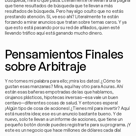
búsqueda, mira lo que pasa. Literalmente te llevan a una página 
que tiene resultados de búsqueda que te llevan a más 
resultados de búsqueda. Pero hay algo oculto que no estás 
prestando atención. Sí, ve eso ahí? Literalmente te están 
forzando a mirar anuncios que tratan sobre temas caros. Y ya 
que esto está pasando por su red de afiliados, quien esté 
llevando tráfico aquí está ganando mucho dinero.
Pensamientos Finales 
sobre Arbitraje
Y no tomes mi palabra para ello; ¡mira los datos! ¿Cómo te 
gustan esas manzanas? Mira, aquí hay otro para Acuras. Ahí 
están esas bañeras empotradas de las que hablamos, 
cirujanos plásticos, hipotecas inversas—esa vale un buen 
centavo—diferentes cosas de salud. Y entonces espera! 
¡Algún tipo de cosa de acciones! ¿Tienes mil para invertir? Aquí 
está nuestra idea; ese es un anuncio bastante bueno. Y de 
nuevo, solo te llevan a un informe de acciones, que tiene un 
pequeño botón donde puedes registrarte para su programa. ¡Y 
este es un negocio que hace millones de dólares cada día!