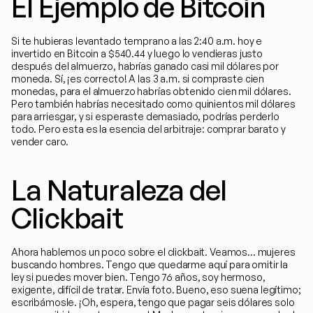
El Ejemplo de Bitcoin
Si te hubieras levantado temprano a las 2:40 a.m. hoy e 
invertido en Bitcoin a $540.44 y luego lo vendieras justo 
después del almuerzo, habrías ganado casi mil dólares por 
moneda. Sí, ¡es correcto! A las 3 a.m. si compraste cien 
monedas, para el almuerzo habrías obtenido cien mil dólares. 
Pero también habrías necesitado como quinientos mil dólares 
para arriesgar, y si esperaste demasiado, podrías perderlo 
todo. Pero esta es la esencia del arbitraje: comprar barato y 
vender caro.
La Naturaleza del 
Clickbait
Ahora hablemos un poco sobre el clickbait. Veamos... mujeres 
buscando hombres. Tengo que quedarme aquí para omitir la 
ley si puedes mover bien. Tengo 76 años, soy hermoso, 
exigente, difícil de tratar. Envía foto. Bueno, eso suena legítimo; 
escribámosle. ¡Oh, espera, tengo que pagar seis dólares solo 