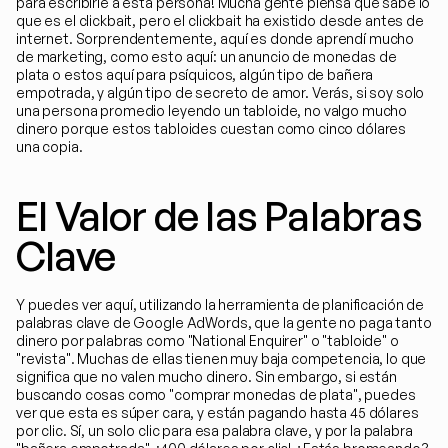
para escribirle a esta persona! Mucha gente piensa que sabe lo 
que es el clickbait, pero el clickbait ha existido desde antes de 
internet. Sorprendentemente, aquí es donde aprendí mucho 
de marketing, como esto aquí: un anuncio de monedas de 
plata o estos aquí para psíquicos, algún tipo de bañera 
empotrada, y algún tipo de secreto de amor. Verás, si soy solo 
una persona promedio leyendo un tabloide, no valgo mucho 
dinero porque estos tabloides cuestan como cinco dólares 
una copia.
El Valor de las Palabras 
Clave
Y puedes ver aquí, utilizando la herramienta de planificación de 
palabras clave de Google AdWords, que la gente no paga tanto 
dinero por palabras como "National Enquirer" o "tabloide" o 
"revista". Muchas de ellas tienen muy baja competencia, lo que 
significa que no valen mucho dinero. Sin embargo, si están 
buscando cosas como "comprar monedas de plata", puedes 
ver que esta es súper cara, y están pagando hasta 45 dólares 
por clic. Sí, un solo clic para esa palabra clave, y por la palabra 