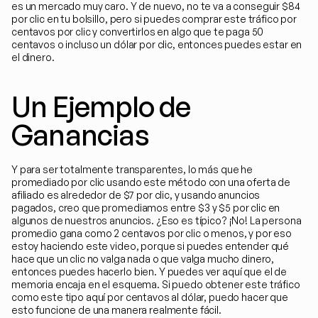
es un mercado muy caro. Y de nuevo, no te va a conseguir $84 
por clic en tu bolsillo, pero si puedes comprar este tráfico por 
centavos por clic y convertirlos en algo que te paga 50 
centavos o incluso un dólar por clic, entonces puedes estar en 
el dinero.
Un Ejemplo de 
Ganancias
Y para ser totalmente transparentes, lo más que he 
promediado por clic usando este método con una oferta de 
afiliado es alrededor de $7 por clic, y usando anuncios 
pagados, creo que promediamos entre $3 y $5 por clic en 
algunos de nuestros anuncios. ¿Eso es típico? ¡No! La persona 
promedio gana como 2 centavos por clic o menos, y por eso 
estoy haciendo este video, porque si puedes entender qué 
hace que un clic no valga nada o que valga mucho dinero, 
entonces puedes hacerlo bien. Y puedes ver aquí que el de 
memoria encaja en el esquema. Si puedo obtener este tráfico 
como este tipo aquí por centavos al dólar, puedo hacer que 
esto funcione de una manera realmente fácil.