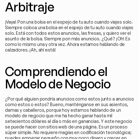
Arbitraje
¡Vaya! Pon una bolsa en el espejo de tu auto cuando viajes solo. 
Siempre coloca una bolsa en el espejo de tu auto cuando viajes 
solo. Está con todos estos anuncios, las fresas, y quiero ver el 
asunto de la bolsa. Siempre pon más anuncios. ¿Qué? ¡Oh! Es 
como lo mismo una y otra vez. Ahora estamos hablando de 
calzadores. ¡Ah, ahí está!
Comprendiendo el 
Modelo de Negocio
¿Por qué alguien pondría anuncios como estos junto a anuncios 
como estos o estos? Bueno, manténganse en sus asientos, 
damas y caballeros, porque hoy estamos hablando de un 
modelo de negocio que me ha hecho ganar hasta mil 
setecientos dólares al día o más en ganancias. Y este negocio 
se puede hacer con sitios web de una página. Es un proceso 
súper simple. No requiere magias en codificación tecnológica; 
puedes empezar pequeño con muy poco dinero y crecer en 