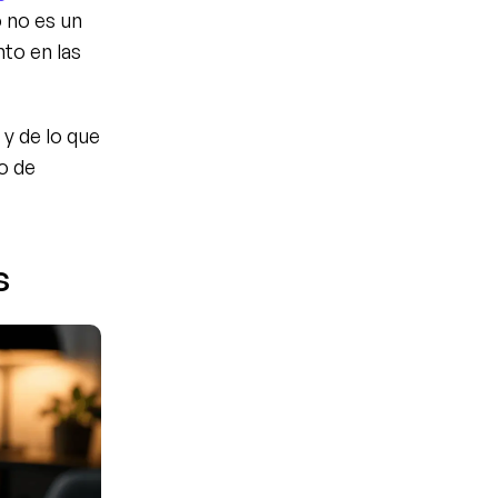
 no es un 
to en las 
y de lo que 
o de 
s