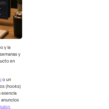
 y la 
 semanas y 
ucto en 
o
 o un 
os (hooks) 
 esencia 
 anuncios 
uion 