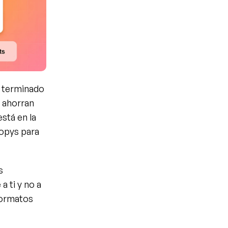
 terminado 
 ahorran 
stá en la 
opys para 
 
 ti y no a 
formatos 