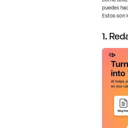
puedes hace
Estos son l
1. Red