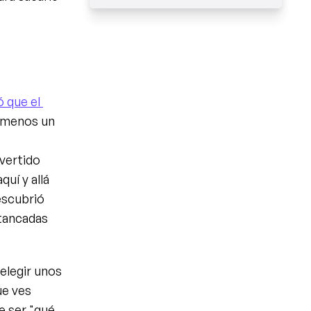
 que el 
l menos un 
vertido 
uí y allá 
escubrió 
tancadas 
elegir unos 
e ves 
e ser "qué 