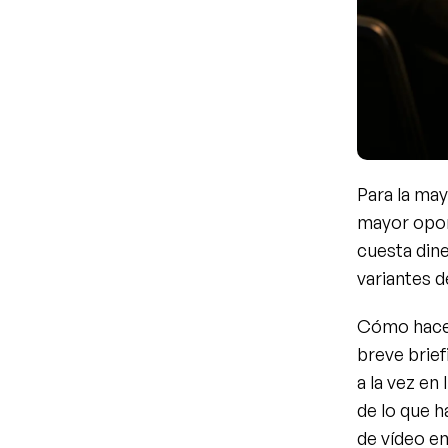
Para la may
mayor oport
cuesta dine
variantes d
Cómo hacer
breve brief
a la vez en
de lo que h
de vídeo en