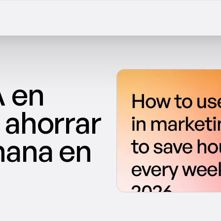
 en 
ahorrar 
ana en 