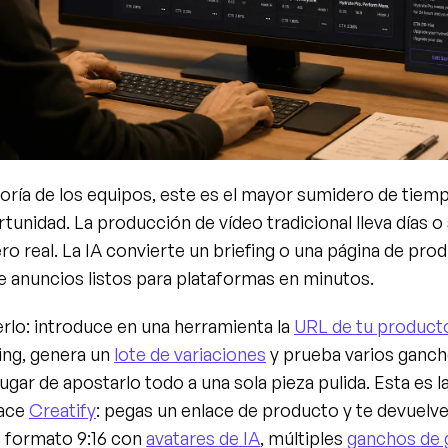
oría de los equipos, este es el mayor sumidero de tiempo
unidad. La producción de vídeo tradicional lleva días o
ro real. La IA convierte un briefing o una página de prod
e anuncios listos para plataformas en minutos.
lo: introduce en una herramienta la 
URL de tu product
ing, genera un 
lote de variaciones
 y prueba varios ganch
 lugar de apostarlo todo a una sola pieza pulida. Esta es la
ace 
Creatify
: pegas un enlace de producto y te devuelve
 formato 9:16 con 
avatares de IA
, múltiples 
ganchos de g