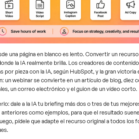
sde una página en blanco es lento. Convertir un recurso
donde la IA realmente brilla. Los creadores de contenido
s por pieza con la IA, según HubSpot, y la gran victoria e
ón: un webinar se convierte en un artículo de blog, diez c
les, un correo electrónico y el guion de un vídeo corto.
o: dale a la IA tu briefing más dos o tres de tus mejores
anteriores como ejemplos, para que el resultado suene a
uego, pídele que adapte el recurso original a todos los 
ues.