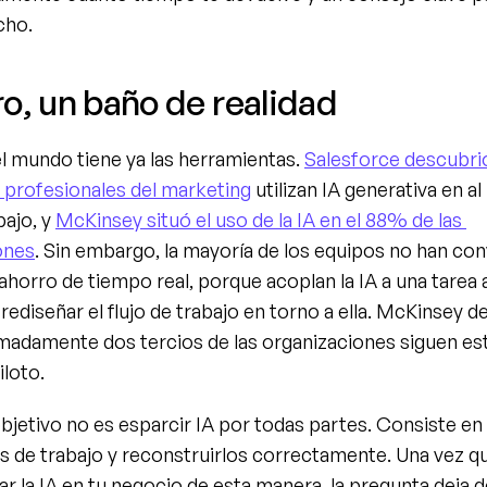
cho.
o, un baño de realidad
l mundo tiene ya las herramientas. 
Salesforce descubrió
 profesionales del marketing
 utilizan IA generativa en a
bajo, y 
McKinsey situó el uso de la IA en el 88% de las 
ones
. Sin embargo, la mayoría de los equipos no han con
ahorro de tiempo real, porque acoplan la IA a una tarea aq
 rediseñar el flujo de trabajo en torno a ella. McKinsey d
madamente dos tercios de las organizaciones siguen es
iloto.
objetivo no es esparcir IA por todas partes. Consiste en 
s de trabajo y reconstruirlos correctamente. Una vez qu
ar la IA en tu negocio de esta manera, la pregunta deja d