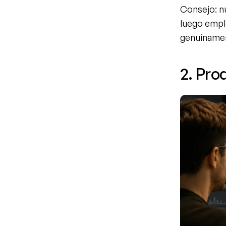
Consejo: nu
luego empl
genuinamen
2. Pro