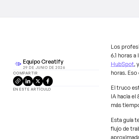
Los profesi
6.1 horas a
Equipo Creatify
HubSpot
,
29 DE JUNIO DE 2026
horas. Eso 
COMPARTIR
El truco es
EN ESTE ARTÍCULO
IA hacia el
más tiempo
Esta guía te
flujo de tr
aproximada