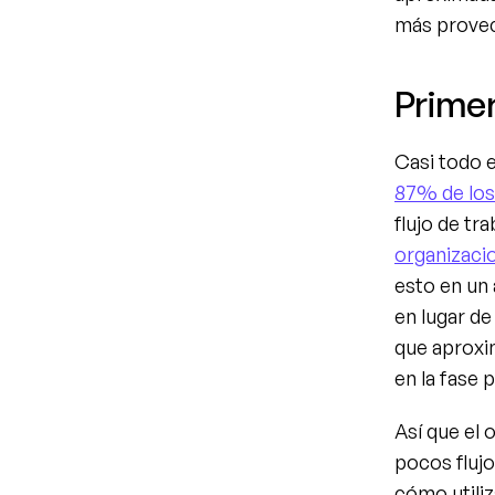
más prove
Primer
Casi todo e
87% de los
flujo de tra
organizaci
esto en un 
en lugar de
que aproxi
en la fase p
Así que el 
pocos flujo
cómo utiliz