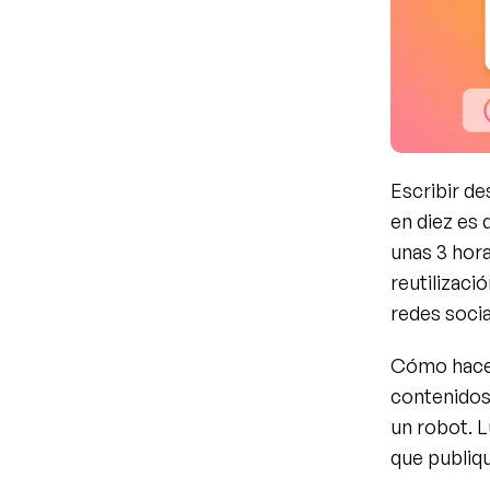
Escribir de
en diez es 
unas 3 hora
reutilizaci
redes socia
Cómo hacerl
contenidos 
un robot. L
que publiq