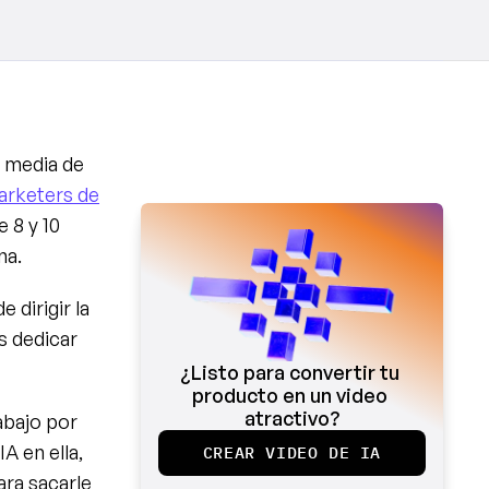
 media de 
rketers de 
8 y 10 
na.
dirigir la 
 dedicar 
¿Listo para convertir tu 
producto en un video 
atractivo?
abajo por 
 en ella, 
CREAR VIDEO DE IA
a sacarle 