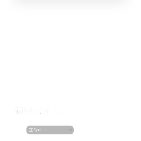
Genera anuncios de video atractivos para tus producto
desde cualquier URL
Creatify Lab • Copyright © 2026
Términos de servicio
Política de privacidad
Política de moderación
Select Language
Idioma
Spanish
Características
Herramientas
Casos de Uso
Empresa