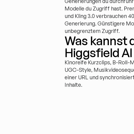
Generierungen du durchführe
Modelle du Zugriff hast. Pre
und Kling 3.0 verbrauchen 40
Generierung. Günstigere Mode
unbegrenztem Zugriff.
Was kannst d
Higgsfield A
Kinoreife Kurzclips, B-Roll-M
UGC-Style, Musikvideoseque
einer URL und synchronisier
Inhalte.