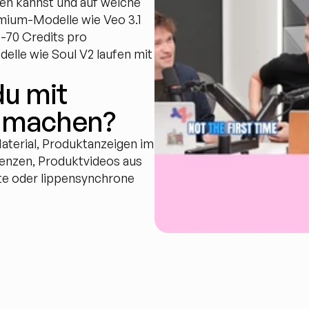
n kannst und auf welche 
mium-Modelle wie Veo 3.1 
-70 Credits pro 
lle wie Soul V2 laufen mit 
u mit 
I machen?
aterial, Produktanzeigen im 
nzen, Produktvideos aus 
te oder lippensynchrone 