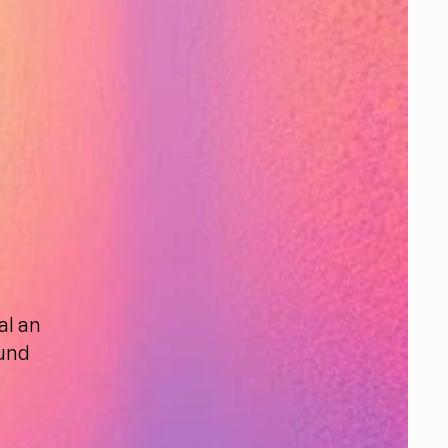
 
l an 
und 