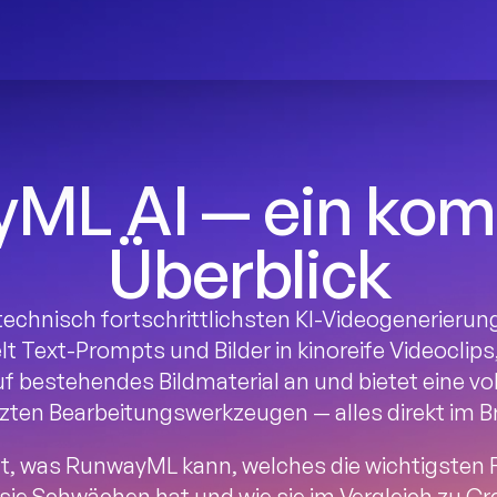
ML AI — ein komp
Überblick
technisch fortschrittlichsten KI-Videogenerieru
lt Text-Prompts und Bilder in kinoreife Videoclips
 bestehendes Bildmaterial an und bietet eine vol
zten Bearbeitungswerkzeugen — alles direkt im B
gt, was RunwayML kann, welches die wichtigsten F
sie Schwächen hat und wie sie im Vergleich zu Cr