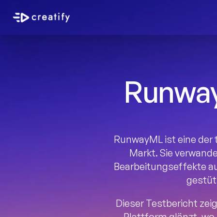
Runway
RunwayML ist eine der 
Markt. Sie verwande
Bearbeitungseffekte auf
gestüt
Dieser Testbericht zei
Plattform glänzt, wo 