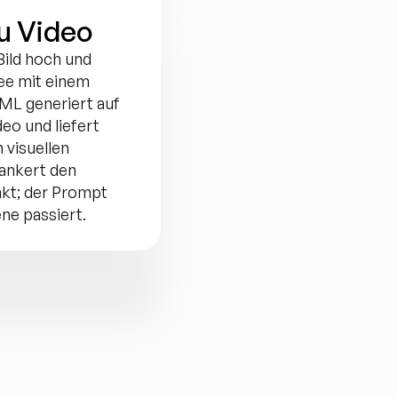
zu Video
Bild hoch und 
ee mit einem 
L generiert auf 
eo und liefert 
visuellen 
ankert den 
kt; der Prompt 
ene passiert.