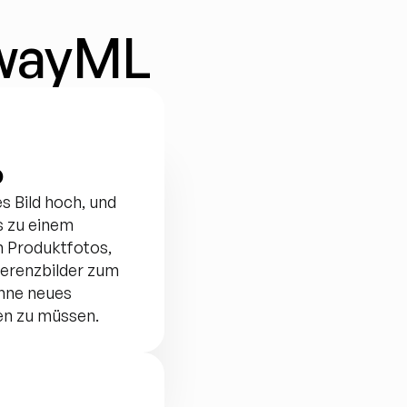
nwayML
o
s Bild hoch, und 
 zu einem 
m Produktfotos, 
ferenzbilder zum 
hne neues 
en zu müssen.