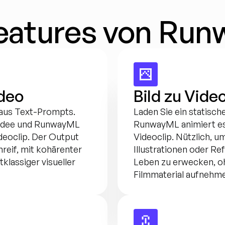
eatures von Ru
ideo
Bild zu Vide
aus Text-Prompts. 
Laden Sie ein statische
 Idee und RunwayML 
RunwayML animiert es
deoclip. Der Output 
Videoclip. Nützlich, u
mreif, mit kohärenter 
Illustrationen oder Re
lassiger visueller 
Leben zu erwecken, o
Filmmaterial aufnehm