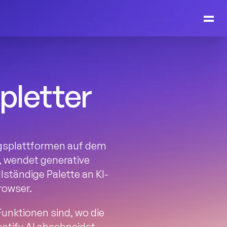
letter 
ngsplattformen auf dem 
, wendet generative 
lständige Palette an KI-
rowser.
unktionen sind, wo die 
eatify AI abschneidet.