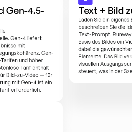
d Gen-4.5-
Text + Bild 
Laden Sie ein eigenes 
beschreiben Sie die Id
le 
Text-Prompt. RunwayM
le. Gen-4 liefert 
Basis des Bildes ein Vid
bnisse mit 
dabei die gewünschten 
egungskohärenz. Gen-
Elemente. Das Bild ver
-Tarifen und höher 
visuellen Ausgangspun
tenlose Tarif enthält 
steuert, was in der Sz
r Bild-zu-Video — für 
ung mit Gen-4 ist ein 
arif erforderlich.