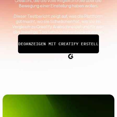
Creators, die die volle Regiekontrolle über die 
Bewegung einer Einstellung haben wollen.
Dieser Testbericht zeigt auf, was die Plattform 
gut macht, wo sie Schwächen hat, wie sie im 
Vergleich zu Creatify AI abschneidet und für wen 
das jeweilige Tool tatsächlich entwickelt wurde.
VIDEOANZEIGEN MIT CREATIFY ERSTELLEN
Keine Kreditkarte erforderlich
Bewertet mit 4,8/5 auf G2