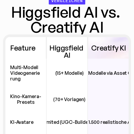
VERGLEICHEN
Higgsfield AI vs. 
Creatify AI
Feature
Higgsfield 
Creatify KI
AI
Multi-Modell 
Videogenerie
(15+ Modelle)
(Über 40 Modelle via Asset G
rung
Kino-Kamera-
(70+ Vorlagen)
Presets
KI-Avatare
Limited (UGC-Builder)
(Über 1.500 realistische Av