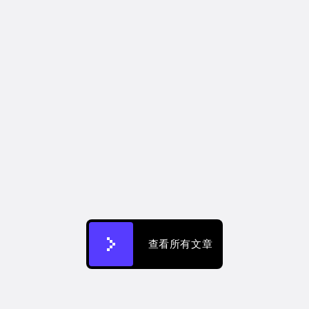
CREATIFY 101
How to Make Ads for Amazon with AI 
in 2026
2026年7月7日
查看所有文章