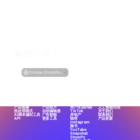
从任何网址生成引人入胜的产品视频广告
Creatify 实验室 • 版权所有 © 2026
服务条款
隐私政策
审核政策
Select Language
语言
Chinese (Simplified Han, China)
功能
工具
用例
公司
所有功能
所有工具
所有应用场景
博客
视频链接
人脸生成器
电子商务
定价
AI 头像
表情包制作
应用程序
案例研究
AI 影响者
MP3 转 MP4
游戏
Creatify 101
文本转语音
UGC 创作者
直销品牌
成为合作伙伴
资产生成器
女声
机构
职业
产品视频
产品照片
用户生成内容
人工智能伦理
批处理模式
自动编辑器
TikTok
关于我们
AI脚本编写工具
广告智能
房地产
联系我们
API
更多工具
轴突
产品更新
Instagram
脸书
YouTube
Snapchat
Shopify