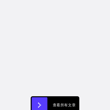
视频营销
7 ad optimization tools for when your 
winning ads stop winning
2026年7月30日
查看所有文章