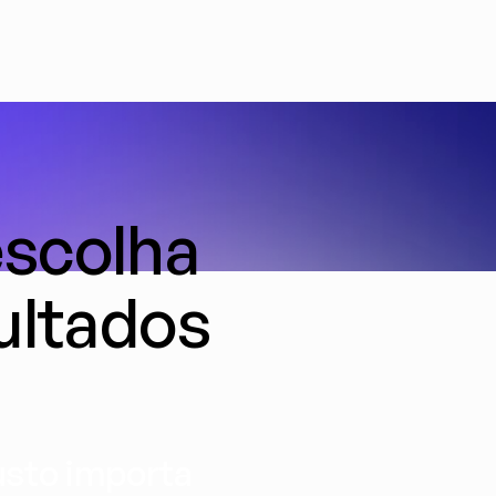
scolha 
ultados
sto importa