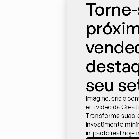
Torne-s
próxim
vended
destaq
seu se
Imagine, crie e co
em vídeo da Creati
Transforme suas i
investimento míni
impacto real hoje