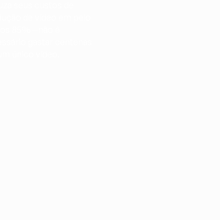
za seus custos de 
ução de vídeo em pelo 
os 85%—não é 
ssário gastar centenas 
m único vídeo.