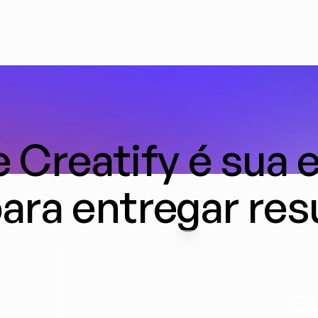
 Creatify é sua e
para entregar res
Cu