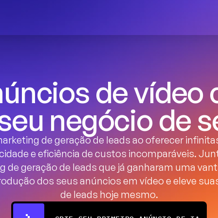
núncios de vídeo 
 seu negócio de s
arketing de geração de leads ao oferecer infinita
idade e eficiência de custos incomparáveis. Junt
ing de geração de leads que já ganharam uma van
produção dos seus anúncios em vídeo e eleve su
de leads hoje mesmo.