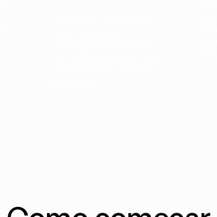
 em 
Redu
 
prod
Gere 2,7 vezes mais leads. 
m 
men
Experimente uma 
nece
abordagem orientada por 
em u
resultados que garante que 
seu orçamento seja bem 
aproveitado.