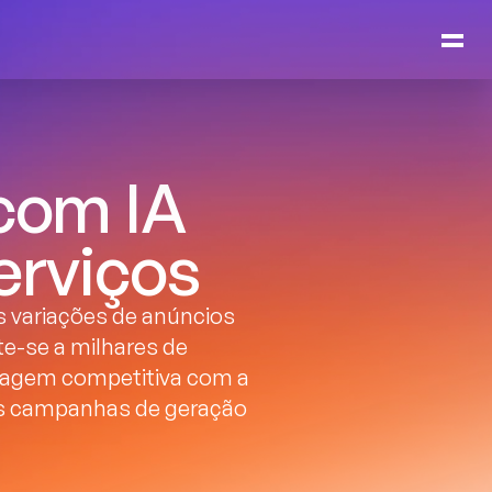
com IA 
erviços
s variações de anúncios 
e-se a milhares de 
tagem competitiva com a 
as campanhas de geração 