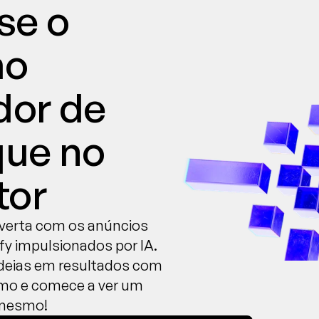
e o 
o 
or de 
ue no 
tor
nverta com os anúncios 
fy impulsionados por IA. 
deias em resultados com 
mo e comece a ver um 
 mesmo!