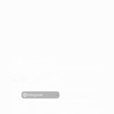
Crie anúncios de vídeo envolventes para seus produto
de qualquer URL
Creatify Lab • Copyright © 2026
Termos de serviço
Política de Privacidade
Política de moderação
Select Language
Idioma
Portuguese
Recursos
Ferramentas
Casos de Uso
Empresa
Todos os 
Todas as 
Todos os 
Blog
Recursos
ferramentas
Casos de Uso
Preços
URL para 
Gerador de 
comércio 
Estudos de Caso
Vídeo
Faces
eletrônico
Creatify 101