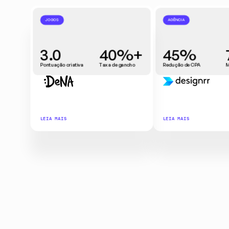
JOGOS
AGÊNCIA
3.0
40%+
45%
Pontuação criativa
Taxa de gancho
Redução de CPA
M
LEIA MAIS
LEIA MAIS