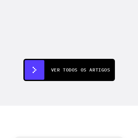
CREATIFY 101
How to Make Ads for Amazon with AI 
in 2026
7 de jul. de 2026
VER TODOS OS ARTIGOS