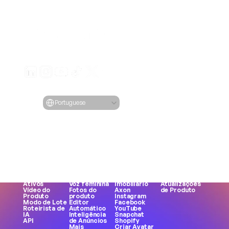
Crie anúncios de vídeo envolventes para seus produto
de qualquer URL
Creatify Lab • Copyright © 2026
Termos de serviço
Política de Privacidade
Política de moderação
Select Language
Idioma
Portuguese
Recursos
Ferramentas
Casos de Uso
Empresa
Todos os 
Todas as 
Todos os 
Blog
Recursos
ferramentas
Casos de Uso
Preços
URL para 
Gerador de 
comércio 
Estudos de Caso
Vídeo
Faces
eletrônico
Creatify 101
Avatar de IA
Criação de 
Aplicativos
Torne-se um 
Influenciador
memes
Jogos
Afiliado
es de IA
MP3 para 
Marcas DTC
Carreiras
Texto para 
MP4
Agências
Ética em IA
Fala
Criador de 
UGC
Sobre Nós
Gerador de 
UGC
TikTok
Fale Conosco
Ativos
Voz feminina
Imobiliário
Atualizações 
Vídeo do 
Fotos do 
Axon
de Produto
Produto
produto
Instagram
Modo de Lote
Editor 
Facebook
Roteirista de 
Automático
YouTube
IA
Inteligência 
Snapchat
API
de Anúncios
Shopify
Mais 
Criar Avatar 