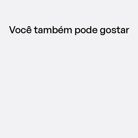
Você também pode gostar
MARKETING EM VÍDEO
TikTok ad types, explained: find the 
right format for your campaign