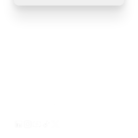
Crie anúncios de vídeo envolventes para seus produto
de qualquer URL
Creatify Lab • Copyright © 2026
Termos de serviço
Política de Privacidade
Política de moderação