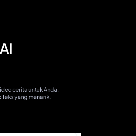
AI
deo cerita untuk Anda. 
 teks yang menarik.