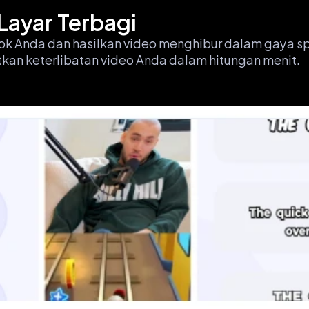
Layar Terbagi
k Anda dan hasilkan video menghibur dalam gaya spli
atkan keterlibatan video Anda dalam hitungan menit.