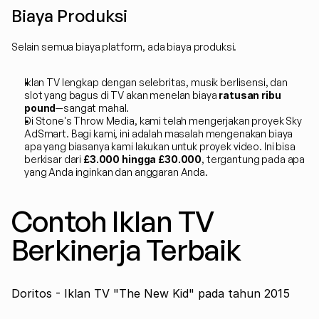
Biaya Produksi
Selain semua biaya platform, ada biaya produksi.
Iklan TV lengkap dengan selebritas, musik berlisensi, dan 
slot yang bagus di TV akan menelan biaya 
ratusan ribu 
pound
—sangat mahal.
Di Stone's Throw Media, kami telah mengerjakan proyek Sky 
AdSmart. Bagi kami, ini adalah masalah mengenakan biaya 
apa yang biasanya kami lakukan untuk proyek video. Ini bisa 
berkisar dari 
£3.000 hingga £30.000
, tergantung pada apa 
yang Anda inginkan dan anggaran Anda.
Contoh Iklan TV 
Berkinerja Terbaik
Doritos - Iklan TV "The New Kid" pada tahun 2015