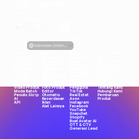
Buat iklan video yang menarik untuk produk Anda
dari URL apa pun
Creatify Lab • Hak Cipta © 2026
Ketentuan Layanan
Kebijakan Privasi
Kebijakan Moderasi
Select Language
Bahasa
Indonesian (Indonesia)
Fitur
Alat
Kasus Penggunaan
Perusahaan
Semua Fitur
Semua Alat
Semua Use 
Blog
URL ke Video
Generator 
Case
Penetapan Harga
Avatar AI
Wajah
eCommerce
Studi Kasus
Influencer AI
Pembuatan 
Aplikasi
Creatify 101
Teks ke 
Meme
Permainan
Jadilah 
Ucapan
MP3 ke MP4
Merek DTC
Afiliasi
Generator 
Kreator UGC
Agensi
Karir
Aset
Suara Wanita
Konten Buatan 
Etika AI
Video Produk
Foto Produk
Pengguna
Tentang Kami
Mode Batch
Editor 
TikTok
Hubungi Kami
Penulis Skrip 
Otomatis
Real Estat
Pembaruan 
AI
Kecerdasan 
Axon
Produk
API
Iklan
Instagram
Alat Lainnya
Facebook
YouTube
Snapchat
Shopify
Buat Avatar AI
OTT & CTV
Generasi Lead