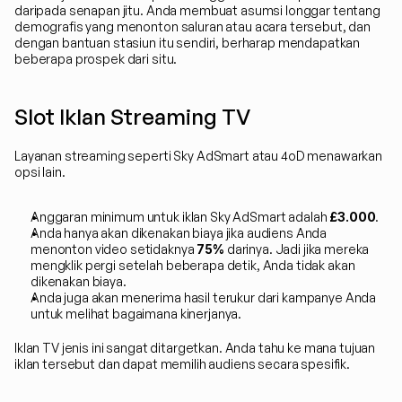
daripada senapan jitu. Anda membuat asumsi longgar tentang 
demografis yang menonton saluran atau acara tersebut, dan 
dengan bantuan stasiun itu sendiri, berharap mendapatkan 
beberapa prospek dari situ.
Slot Iklan Streaming TV
Layanan streaming seperti Sky AdSmart atau 4oD menawarkan 
opsi lain.
Anggaran minimum untuk iklan Sky AdSmart adalah 
£3.000
.
Anda hanya akan dikenakan biaya jika audiens Anda 
menonton video setidaknya 
75%
 darinya. Jadi jika mereka 
mengklik pergi setelah beberapa detik, Anda tidak akan 
dikenakan biaya.
Anda juga akan menerima hasil terukur dari kampanye Anda 
untuk melihat bagaimana kinerjanya.
Iklan TV jenis ini sangat ditargetkan. Anda tahu ke mana tujuan 
iklan tersebut dan dapat memilih audiens secara spesifik.