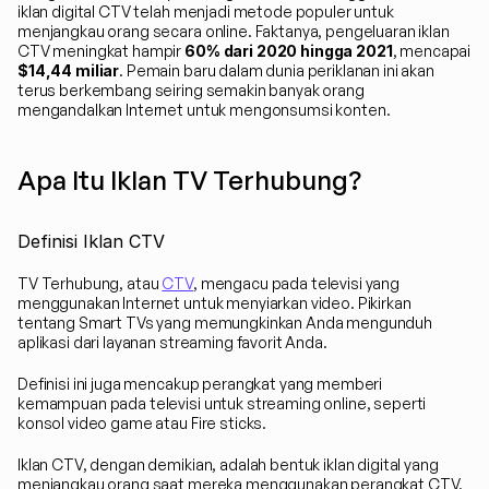
iklan digital CTV telah menjadi metode populer untuk 
menjangkau orang secara online. Faktanya, pengeluaran iklan 
CTV meningkat hampir 
60% dari 2020 hingga 2021
, mencapai 
$14,44 miliar
. Pemain baru dalam dunia periklanan ini akan 
terus berkembang seiring semakin banyak orang 
mengandalkan Internet untuk mengonsumsi konten.
Apa Itu Iklan TV Terhubung?
Definisi Iklan CTV
TV Terhubung, atau 
CTV
, mengacu pada televisi yang 
menggunakan Internet untuk menyiarkan video. Pikirkan 
tentang Smart TVs yang memungkinkan Anda mengunduh 
aplikasi dari layanan streaming favorit Anda.
Definisi ini juga mencakup perangkat yang memberi 
kemampuan pada televisi untuk streaming online, seperti 
konsol video game atau Fire sticks.
Iklan CTV, dengan demikian, adalah bentuk iklan digital yang 
menjangkau orang saat mereka menggunakan perangkat CTV.