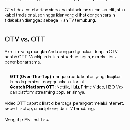
CTV tidak memberikan video melalui saluran siaran, satelit, atau 
kabel tradisional, sehingga iklan yang dilihat dengan cara ini 
tidak akan dianggap sebagai iklan TV terhubung.
CTV vs. OTT
Akronim yang mungkin Anda dengar digunakan dengan CTV 
adalah OTT. Meskipun istilah ini berhubungan, mereka tidak 
benar-benar sama.
OTT (Over-The-Top)
 mengacu pada konten yang disajikan 
kepada pemirsa menggunakan Internet.
Contoh Platform OTT:
 Netflix, Hulu, Prime Video, HBO Max, 
dan platform streaming populer lainnya.
Video OTT dapat dilihat di berbagai perangkat melalui Internet, 
seperti laptop, smartphone, dan TV terhubung.
Mengutip IAB Tech Lab: