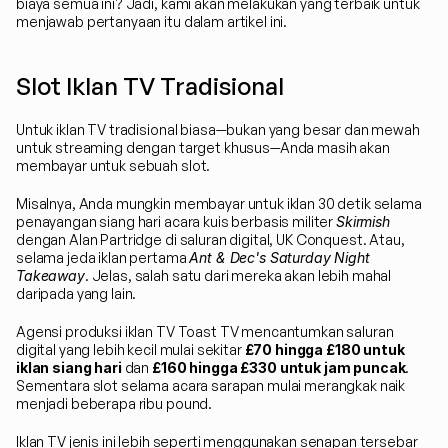
biaya semua ini? Jadi, kami akan melakukan yang terbaik untuk 
menjawab pertanyaan itu dalam artikel ini.
Slot Iklan TV Tradisional
Untuk iklan TV tradisional biasa—bukan yang besar dan mewah 
untuk streaming dengan target khusus—Anda masih akan 
membayar untuk sebuah slot.
Misalnya, Anda mungkin membayar untuk iklan 30 detik selama 
penayangan siang hari acara kuis berbasis militer 
Skirmish
dengan Alan Partridge di saluran digital, UK Conquest. Atau, 
selama jeda iklan pertama 
Ant & Dec's Saturday Night 
Takeaway
. Jelas, salah satu dari mereka akan lebih mahal 
daripada yang lain.
Agensi produksi iklan TV Toast TV mencantumkan saluran 
digital yang lebih kecil mulai sekitar 
£70 hingga £180 untuk 
iklan siang hari
 dan 
£160 hingga £330 untuk jam puncak
. 
Sementara slot selama acara sarapan mulai merangkak naik 
menjadi beberapa ribu pound.
Iklan TV jenis ini lebih seperti menggunakan senapan tersebar 