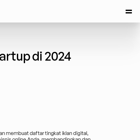
tartup di 2024
an membuat daftar tingkat iklan digital, 
isnis online Anda, membandingkan dan 