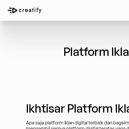
Platform Ikla
Ikhtisar Platform Ikl
Apa saja platform iklan digital terbaik dan bagaim
mengambil semua platform digital teratas yan