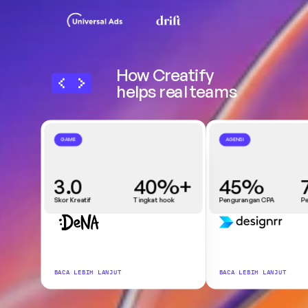
How Creatify 
helps real teams
GAME
AGENSI
3.0
40%+
45%
Skor Kreatif
Tingkat hook
Pengurangan CPA
P
BACA LEBIH LANJUT
BACA LEBIH LANJUT