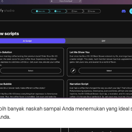
ebih banyak naskah sampai Anda menemukan yang ideal s
Anda.