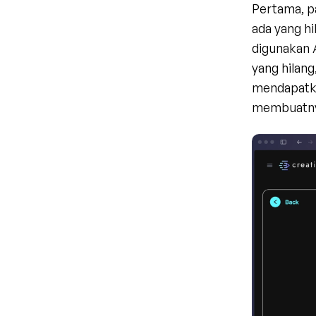
Pertama, pa
ada yang hil
digunakan A
yang hilang
mendapatka
membuatny