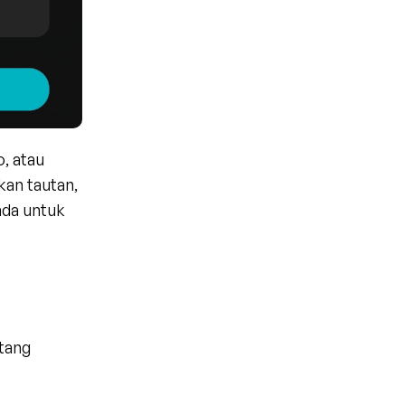
 atau 
an tautan, 
da untuk 
tang 