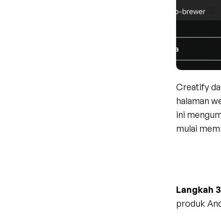
Creatify d
halaman we
ini mengum
mulai memb
Langkah 3
produk And