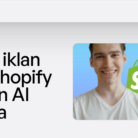
klan 
hopify 
 AI 
 