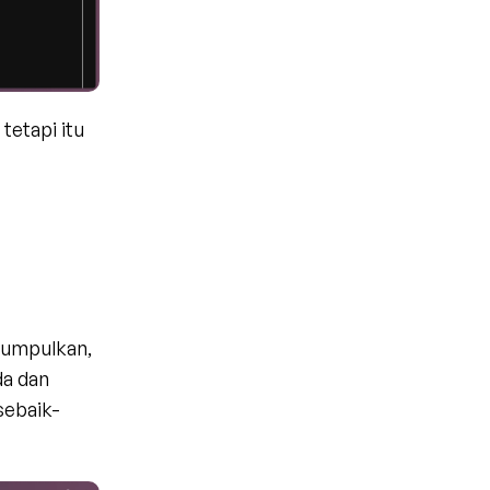
etapi itu 
umpulkan, 
a dan 
sebaik-