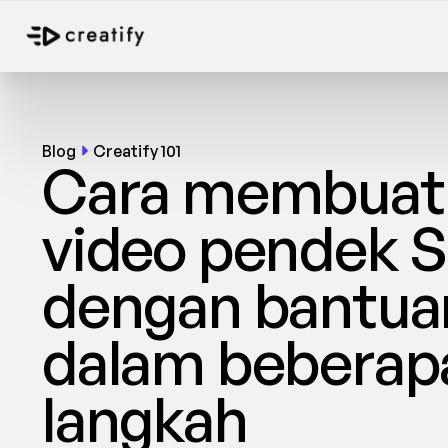
Blog
Creatify 101
Cara membuat i
video pendek S
dengan bantuan
dalam beberapa
langkah