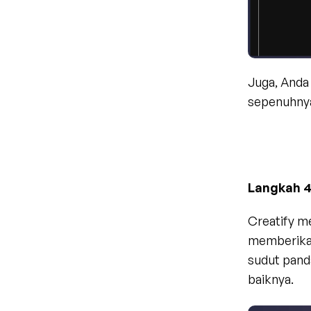
Juga, Anda
sepenuhnya
Langkah 4
Creatify m
memberikan
sudut pand
baiknya.