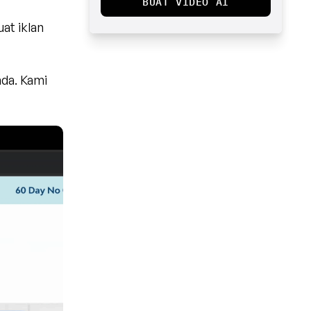
BUAT VIDEO AI
t iklan 
da. Kami 