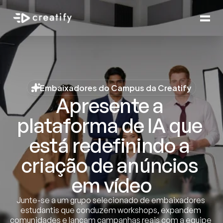
Embaixadores do Campus da Creatify
Apresente a 
plataforma de IA que 
está redefinindo a 
criação de anúncios 
em vídeo
Junte-se a um grupo selecionado de embaixadores 
estudantis que conduzem workshops, expandem 
comunidades e lançam campanhas reais com a equipe 