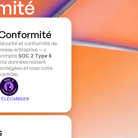
mité
Conformité
Sécurité et conformité de 
niveau entreprise — y 
compris 
SOC 2 Type II
. 
Vos données restent 
protégées et sous votre 
contrôle.
TÉLÉCHARGER
s