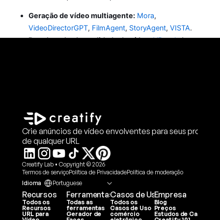
Crie anúncios de vídeo envolventes para seus produto
de qualquer URL
Creatify Lab • Copyright © 2026
Termos de serviço
Política de Privacidade
Política de moderação
Select Language
Idioma
Portuguese
Recursos
Ferramentas
Casos de Uso
Empresa
Todos os 
Todas as 
Todos os 
Blog
Recursos
ferramentas
Casos de Uso
Preços
URL para 
Gerador de 
comércio 
Estudos de Caso
Vídeo
Faces
eletrônico
Creatify 101