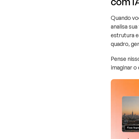
com IA
Quando voc
analisa sua
estrutura e
quadro, ger
Pense nisso
imaginar o