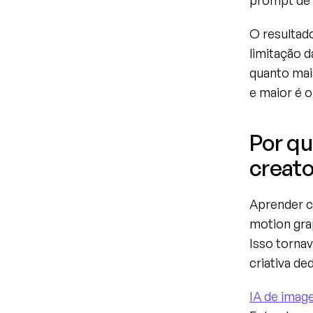
prompt de 
O resultado
limitação d
quanto mais
e maior é o
Por qu
creato
Aprender co
motion gra
Isso torna
criativa de
IA de imag