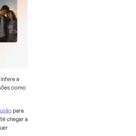
infere a 
isões como 
fusão
 para 
té chegar a 
uer 