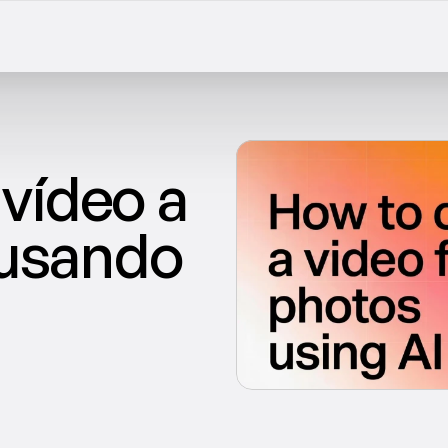
ídeo a 
 usando 