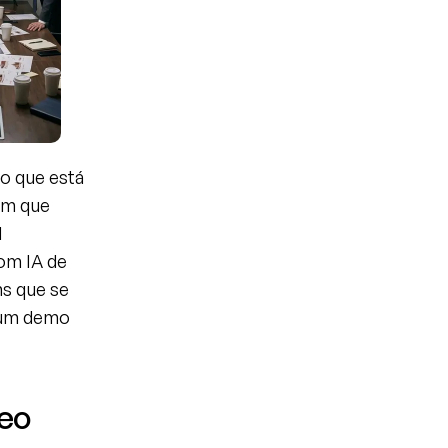
o que está 
m que 
 
m IA de 
s que se 
um demo 
eo 