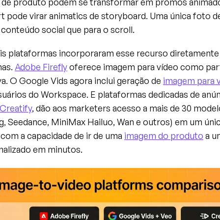
 de produto podem se transformar em promos animado
 pode virar animatics de storyboard. Uma única foto de 
conteúdo social que para o scroll.
ais plataformas incorporaram esse recurso diretamente
as. 
Adobe Firefly
 oferece imagem para vídeo como part
iva. O Google Vids agora inclui geração de 
imagem para v
usuários do Workspace. E plataformas dedicadas de anú
Creatify
, dão aos marketers acesso a mais de 30 modelo
ing, Seedance, MiniMax Hailuo, Wan e outros) em um úni
, com a capacidade de ir de uma 
imagem do produto
 a u
inalizado em minutos.