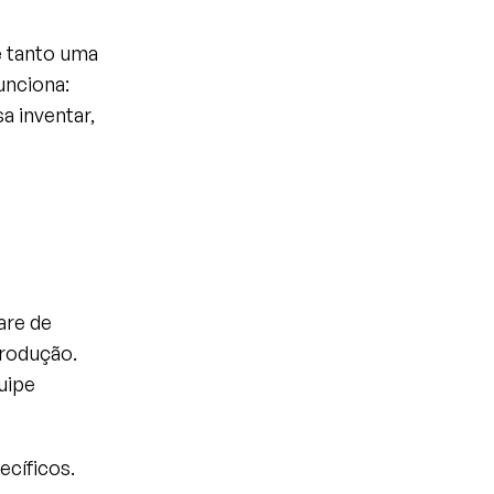
 tanto uma 
nciona: 
 inventar, 
re de 
rodução. 
ipe 
cíficos. 