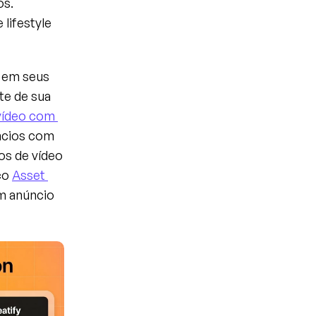
s. 
lifestyle 
 em seus 
e de sua 
ídeo com 
ncios com 
s de vídeo 
co 
Asset 
m anúncio 