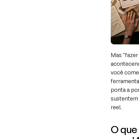
Mas "fazer 
acontecend
você começ
ferramenta
ponta a pon
sustentem 
reel.
O que 