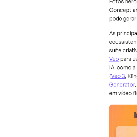
Fotos hero
Concept art
pode gerar 
As princip
ecossistem
suíte criat
Veo
 para 
IA, como a 
(
Veo 3
, Kl
Generator
em vídeo f