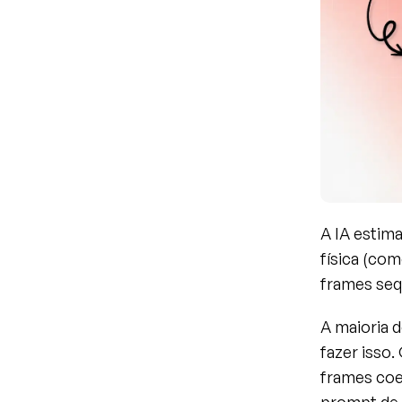
A IA estima
física (com
frames seq
A maioria d
fazer isso.
frames coe