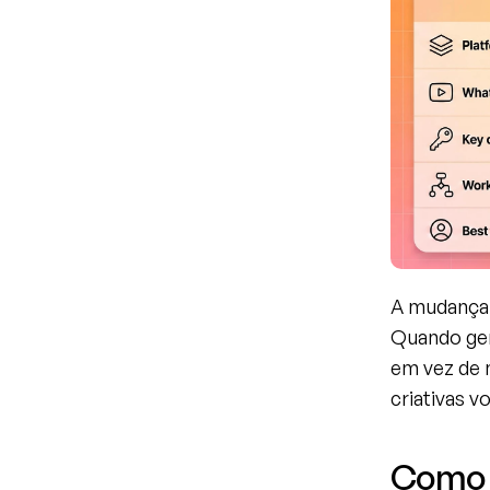
A mudança 
Quando ger
em vez de 
criativas v
Como e